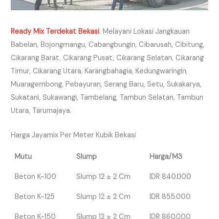
Ready Mix Terdekat Bekasi
. Melayani Lokasi Jangkauan
Babelan, Bojongmangu, Cabangbungin, Cibarusah, Cibitung,
Cikarang Barat, Cikarang Pusat, Cikarang Selatan, Cikarang
Timur, Cikarang Utara, Karangbahagia, Kedungwaringin,
Muaragembong, Pebayuran, Serang Baru, Setu, Sukakarya,
Sukatani, Sukawangi, Tambelang, Tambun Selatan, Tambun
Utara, Tarumajaya.
Harga Jayamix Per Meter Kubik Bekasi
Mutu
Slump
Harga/M3
Beton K-100
Slump 12 ± 2 Cm
IDR 840.000
Beton K-125
Slump 12 ± 2 Cm
IDR 855.000
Beton K-150
Slump 12 ± 2 Cm
IDR 860.000