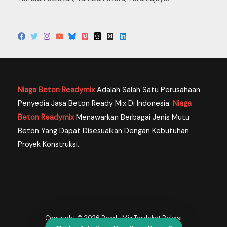
Niaga Beton Readymix
Adalah Salah Satu Perusahaan
Penyedia Jasa Beton Ready Mix Di Indonesia.
Niaga
Tim Dukungan Pelanggan Kami Siap Menjawab
Beton Readymix
Menawarkan Berbagai Jenis Mutu
Pertanyaan Anda.!
Beton Yang Dapat Disesuaikan Dengan Kebutuhan
Proyek Konstruksi.
089699335866
Available
Copyright © 2026 Ready Mix Terdekat Bekasi