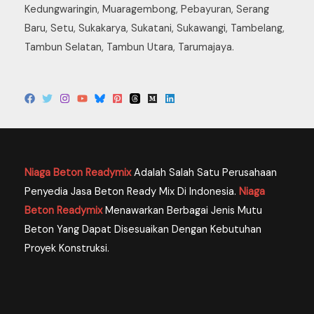
Kedungwaringin, Muaragembong, Pebayuran, Serang
Baru, Setu, Sukakarya, Sukatani, Sukawangi, Tambelang,
Tambun Selatan, Tambun Utara, Tarumajaya.
Niaga Beton Readymix
Adalah Salah Satu Perusahaan
Penyedia Jasa Beton Ready Mix Di Indonesia.
Niaga
Tim Dukungan Pelanggan Kami Siap Menjawab
Beton Readymix
Menawarkan Berbagai Jenis Mutu
Pertanyaan Anda.!
Beton Yang Dapat Disesuaikan Dengan Kebutuhan
Proyek Konstruksi.
089699335866
Available