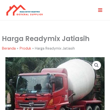
Lewati
Ke
Konten
Harga Readymix Jatiasih
Beranda
Produk
Harga Readymix Jatiasih