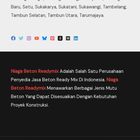
Baru, Setu, Sukakarya, Sukatani, Sukawangi, Tambelang,
Tambun Selatan, Tambun Utara, Tarumajaya.
Niaga Beton Readymix
Adalah Salah Satu Perusahaan
Penyedia Jasa Beton Ready Mix Di Indonesia.
Niaga
Tim Dukungan Pelanggan Kami Siap Menjawab
Beton Readymix
Menawarkan Berbagai Jenis Mutu
Pertanyaan Anda.!
Beton Yang Dapat Disesuaikan Dengan Kebutuhan
Proyek Konstruksi.
089699335866
Available